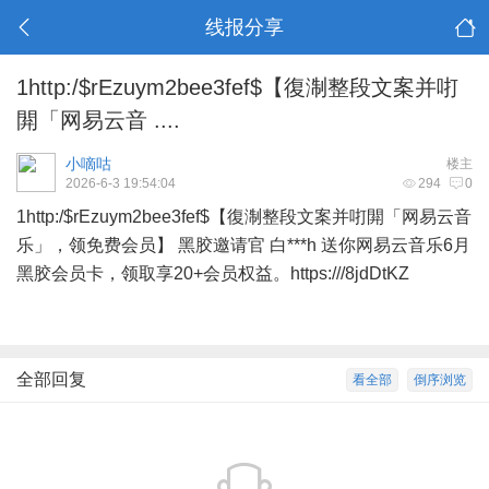
线报分享
1http:/$rEzuym2bee3fef$【復淛整段文案并咑
閞「网易云音 ....
小嘀咕
楼主
2026-6-3 19:54:04
294
0
1http:/$rEzuym2bee3fef$【復淛整段文案并咑閞「网易云音
乐」，领免费会员】 黑胶邀请官 白***h 送你网易云音乐6月
黑胶会员卡，领取享20+会员权益。
https:///8jdDtKZ
全部回复
看全部
倒序浏览