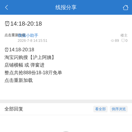
线报分享
⏰14:18-20:18
点击重新加载
线报小助手
楼主
2026-7-8 14:15:51
89
0
⏰14:18-20:18
淘宝闪购搜【沪上阿姨】
店铺横幅 或 弹窗进
整点共抢888份18-18亓免单
点击重新加载
全部回复
看全部
倒序浏览