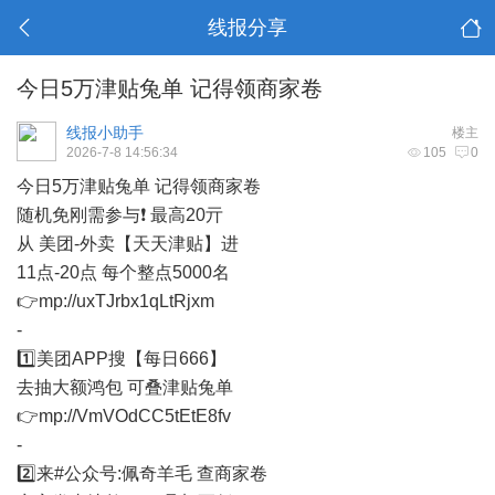
线报分享
今日5万津贴兔单 记得领商家卷
线报小助手
楼主
2026-7-8 14:56:34
105
0
今日5万津贴兔单 记得领商家卷
随机免刚需参与❗ 最高20亓
从 美团-外卖【天天津贴】进
11点-20点 每个整点5000名
👉mp://uxTJrbx1qLtRjxm
-
1️⃣美团APP搜【每日666】
去抽大额鸿包 可叠津贴兔单
👉mp://VmVOdCC5tEtE8fv
-
2️⃣来#公众号:佩奇羊毛 查商家卷