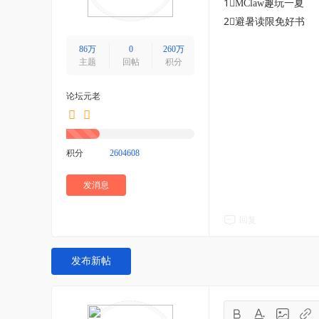
1⃣️MClaw趣玩一夏
2⃣️避暑读限免好书
86万
0
260万
主题
回帖
积分
论坛元老
积分
2604608
发消息
回复
发布新帖