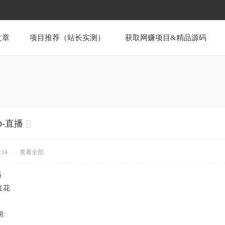
文章
项目推荐（站长实测）
获取网赚项目&精品源码
p-直播
:14
|
查看全部
播
红花
: