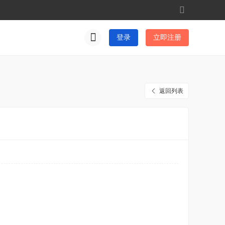
切
换
到
登录
立即注册
宽
版
返回列表