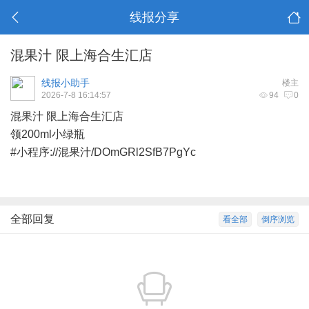
线报分享
混果汁 限上海合生汇店
线报小助手
楼主
2026-7-8 16:14:57
94
0
混果汁 限上海合生汇店
领200ml小绿瓶
#小程序://混果汁/DOmGRl2SfB7PgYc
全部回复
看全部
倒序浏览