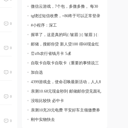
微信云游戏，7个包，多微多撸 。每30
天玩一
tg绕过短信收费，+86终于可以正常登录
了
0
#小程序：深工
握草了，这是真的吗{:皱眉:}{:皱眉:}{:
皱眉
邮储，搜邮你贷 新人贷100 得60现金红
0
包
⏰zfb农行省钱月卡 5💰
自取卡自取卡自取卡（重要的事情说三
遍）
加自选
0
4399游戏盒，使命召唤最新活动，人人8
块，
亲测10.68元现金秒到 邮储邮你贷见面礼
0
没啦比较快 必中卡
亲测10充20元电费 平安好车主领缴费券
刚中实物快去
0