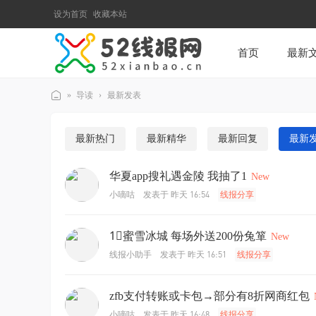
设为首页
收藏本站
首页
最新
»
导读
›
最新发表
52
线
最新热门
最新精华
最新回复
最新
报
华夏app搜礼遇金陵 我抽了1
网
New
发表于
昨天 16:54
小嘀咕
线报分享
1⃣️蜜雪冰城 每场外送200份兔箪
New
发表于
昨天 16:51
线报小助手
线报分享
zfb支付转账或卡包→部分有8折网商红包
发表于
昨天 16:48
小嘀咕
线报分享