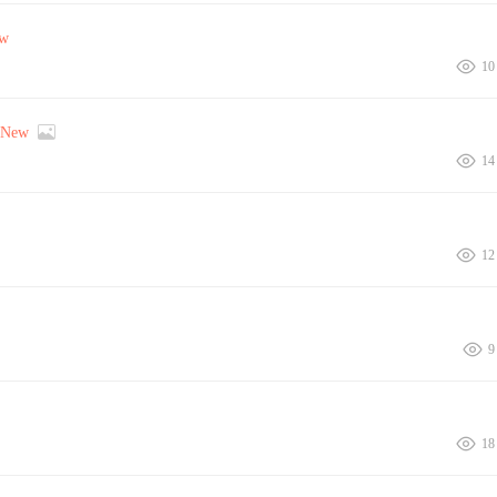
w
10
New
14
12
9
18