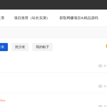
文章
项目推荐（站长实测）
获取网赚项目&精品源码
发表
抢沙发
我的帖子
21
11
New
15