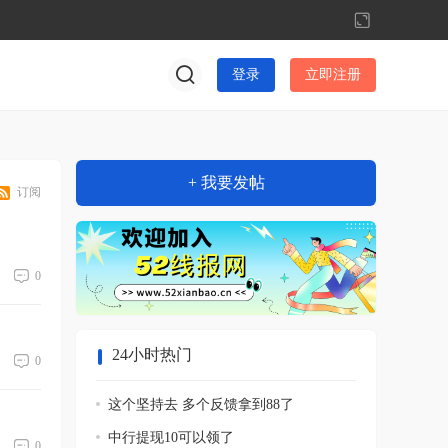
切
换
到
登录
立即注册
宽
版
+ 我要发帖
订阅
0
24小时热门
0
这个坚持去 多个反馈拿到88了
中行提现10可以领了
0