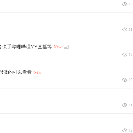
16
11
鱼抖音快手哔哩哔哩YY直播等
New
12
想做的可以看看
New
19
11
12