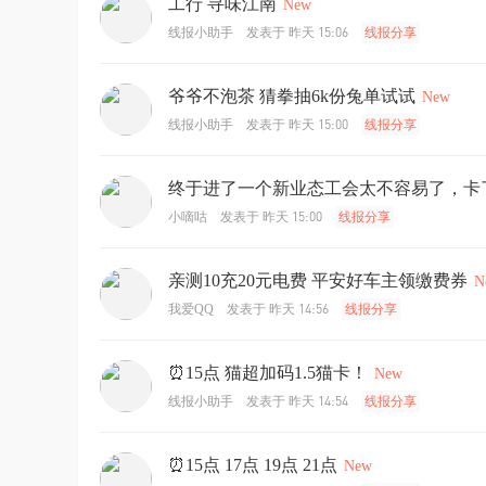
工行 寻味江南
New
发表于
昨天 15:06
线报小助手
线报分享
爷爷不泡茶 猜拳抽6k份兔单试试
New
发表于
昨天 15:00
线报小助手
线报分享
终于进了一个新业态工会太不容易了，卡
发表于
昨天 15:00
小嘀咕
线报分享
亲测10充20元电费 平安好车主领缴费券
N
发表于
昨天 14:56
我爱QQ
线报分享
⏰15点 猫超加码1.5猫卡！
New
发表于
昨天 14:54
线报小助手
线报分享
⏰15点 17点 19点 21点
New