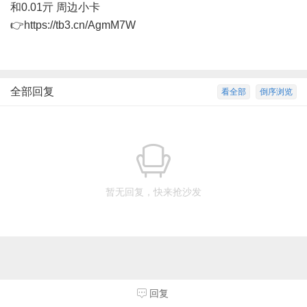
和0.01亓 周边小卡
👉
https://tb3.cn/AgmM7W
​​​
全部回复
看全部
倒序浏览
暂无回复，快来抢沙发
回复