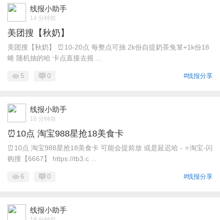
线报小助手
14 分钟前
美团搜【秋奶】
美团搜【秋奶】 ⏰10-20点 每整点可抽 2k份自提奶茶兔箪+1k份18
蜷 随机抽的哈 卡点直接去摇 ...
5
0
#线报分享
线报小助手
16 分钟前
⏰10点 淘宝988星抢18美食卡
⏰10点 淘宝988星抢18美食卡 可能会提前放 或是延迟哈 - ⭐️淘宝-闪
购搜【6667】 https://tb3.c ...
6
0
#线报分享
线报小助手
19 分钟前