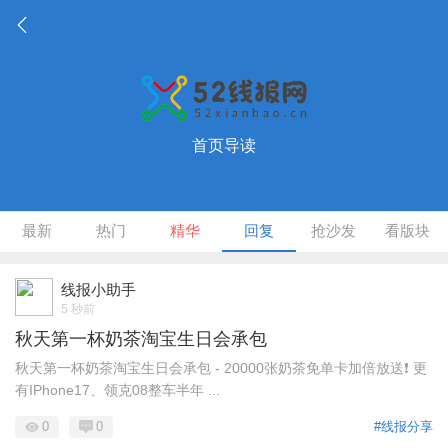
首页导读
最新
热门
精华
回复
抢沙发
看版块
线报小助手
5 秒前
秋天第一杯奶茶淘宝生日会承包
秋天第一杯奶茶淘宝生日会承包 - 20000张奶茶免单卡加倍放送❗️ 更
有IPhone17、领克08整车半年 ...
0
0
#线报分享