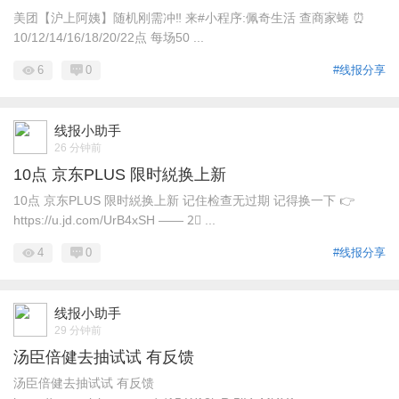
美团【沪上阿姨】随机刚需冲‼️ 来#小程序:佩奇生活 查商家蜷 ⏰
10/12/14/16/18/20/22点 每场50 ...
6
0
#线报分享
线报小助手
26 分钟前
10点 京东PLUS 限时綐换上新
10点 京东PLUS 限时綐换上新 记住检查无过期 记得换一下 👉
https://u.jd.com/UrB4xSH —— 2⃣ ...
4
0
#线报分享
线报小助手
29 分钟前
汤臣倍健去抽试试 有反馈
汤臣倍健去抽试试 有反馈