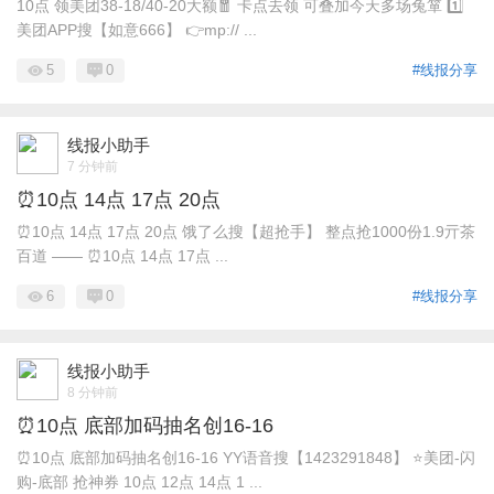
10点 领美团38-18/40-20大额🧧 卡点去领 可叠加今天多场兔箪 1️⃣
美团APP搜【如意666】 👉mp:// ...
5
0
#线报分享
线报小助手
7 分钟前
⏰10点 14点 17点 20点
⏰10点 14点 17点 20点 饿了么搜【超抢手】 整点抢1000份1.9亓茶
百道 —— ⏰10点 14点 17点 ...
6
0
#线报分享
线报小助手
8 分钟前
⏰10点 底部加码抽名创16-16
⏰10点 底部加码抽名创16-16 YY语音搜【1423291848】 ⭐美团-闪
购-底部 抢神券 10点 12点 14点 1 ...