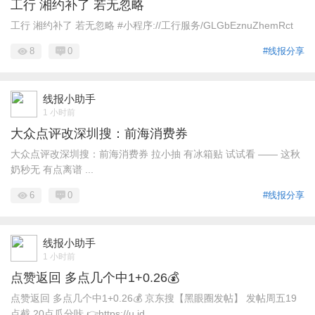
工行 湘约补了 若无忽略
工行 湘约补了 若无忽略 #小程序://工行服务/GLGbEznuZhemRct
8
0
#线报分享
线报小助手
1 小时前
大众点评改深圳搜：前海消费券
大众点评改深圳搜：前海消费券 拉小抽 有冰箱贴 试试看 —— 这秋
奶秒无 有点离谱 ...
6
0
#线报分享
线报小助手
1 小时前
点赞返回 多点几个中1+0.26💰
点赞返回 多点几个中1+0.26💰 京东搜【黑眼圈发帖】 发帖周五19
点截 20点瓜分咔 👉https://u.jd ...