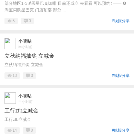
部分地区1-3💰买星巴克咖啡 目前还成立 去看看 可以预约❗ —— ❶
淘宝闪购星巴克 门店顶部 部分 ...
5
0
#线报分享
小嘀咕
半小时前
立秋纳福抽奖 立减金
立秋纳福抽奖 立减金
13
0
#线报分享
小嘀咕
半小时前
工行zfb立减金
工行zfb立减金
14
0
#线报分享