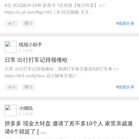
8点 试试抽29-20和 奶茶卡 ‼京东搜【每日外卖】 👉
https://u.jd.com/f6gcYA1 ✨8-20点横幅 天天 ...
7
0
#线报分享
线报小助手
2 小时前
日常 出行打车记得领倦哈
日常 出行打车记得领倦哈 - 滴滴打车每天最高5折打车券 👉
https://tb3.cn/AjGbru 花小猪每天领2~ ...
6
0
#线报分享
小嘀咕
2 小时前
拼多多 现金大转盘 邀请了差不多10个人 家里亲戚邀
请6个就提了 [ ....