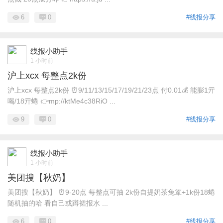
6
0
#线报分享
线报小助手
1 小时前
沪上xcx 每整点2k份
沪上xcx 每整点2k份 ⏰9/11/13/15/17/19/21/23点 付0.01💰 能膨1亓
喝/18亓蜷 👉mp://ktMe4c38RiO ...
9
0
#线报分享
线报小助手
1 小时前
美团搜【秋奶】
美团搜【秋奶】 ⏰9-20点 每整点可抽 2k份自提奶茶兔箪+1k份18蜷
随机抽的哈 看自己或蹲裙报水 ...
6
0
#线报分享