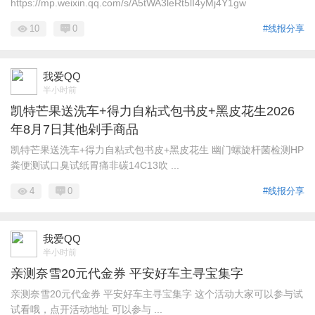
https://mp.weixin.qq.com/s/A5tWA3leRt5lI4yMj4Y1gw
10
0
#线报分享
我爱QQ
半小时前
凯特芒果送洗车+得力自粘式包书皮+黑皮花生2026
年8月7日其他剁手商品
凯特芒果送洗车+得力自粘式包书皮+黑皮花生 幽门螺旋杆菌检测HP
粪便测试口臭试纸胃痛非碳14C13吹 ...
4
0
#线报分享
我爱QQ
半小时前
亲测奈雪20元代金券 平安好车主寻宝集字
亲测奈雪20元代金券 平安好车主寻宝集字 这个活动大家可以参与试
试看哦，点开活动地址 可以参与 ...