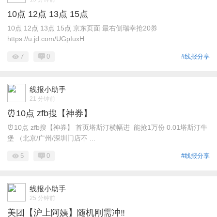
10点 12点 13点 15点
10点 12点 13点 15点 京东页面 最右侧瑞幸抢20券
https://u.jd.com/UGpIuxH
7
0
#线报分享
线报小助手
21 分钟前
⏰10点 zfb搜【神券】
⏰10点 zfb搜【神券】 首页塔斯汀横幅进 能抢1万份 0.01塔斯汀牛
堡 （北京/广州/深圳门店不 ...
5
0
#线报分享
线报小助手
25 分钟前
美团【沪上阿姨】随机刚需冲‼️