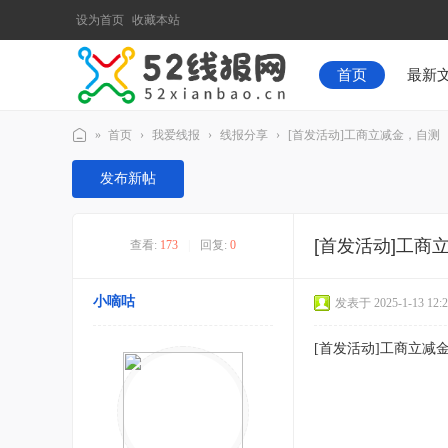
设为首页
收藏本站
首页
最新
»
首页
›
我爱线报
›
线报分享
›
[首发活动]工商立减金，自测
52
发布新帖
线
报
[首发活动]工商
查看:
173
|
回复:
0
网
小嘀咕
发表于 2025-1-13 12:2
[首发活动]工商立减