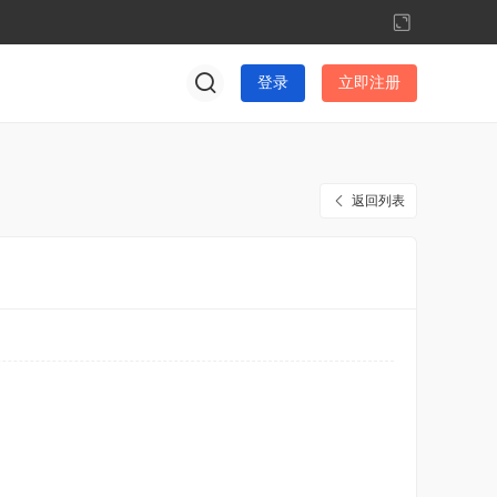
切
换
到
登录
立即注册
宽
版
返回列表