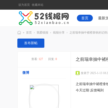
设为首页
收藏本站
首页
最新
»
首页
›
我爱线报
›
线报分享
›
之前瑞幸抽中褚橙拿铁的记得去用
52
发布新帖
线
报
之前瑞幸抽中褚
查看:
127
|
回复:
0
网
微博
发表于 2025-1-13 18:2
之前瑞幸抽中褚橙拿
今天过期 反馈喝到