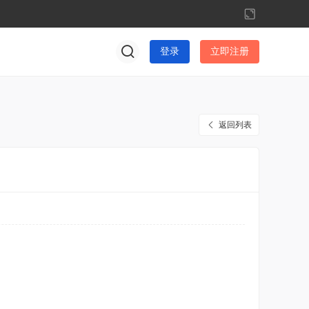
切
换
到
登录
立即注册
宽
版
返回列表