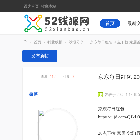
设为首页
收藏本站
首页
最新
»
首页
›
我爱线报
›
线报分享
›
京东每日红包 20点下拉 家居荟场1
52
发布新帖
线
报
京东每日红包 20
查看:
112
|
回复:
0
网
微博
发表于 2025-1-13 19:5
京东每日红包
https://u.jd.com/Q1kIs
20点下拉 家居荟场1亓