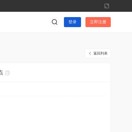
切
换
到
登录
立即注册
宽
版
返回列表
点