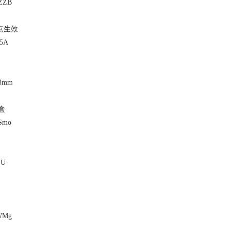
QZZB
0点生效
z5A
K3mm
盒
DSmo
jU
LWMg