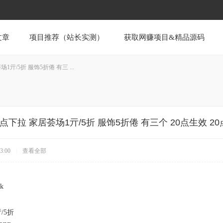
文章
项目推荐（站长实测）
获取网赚项目&精品源码
亓/5折 服饰5折倦 有三 ...
点下拉 家居荟场1亓/5折 服饰5折倦 有三个 20点生效 20
3:00
|
查看全部
9k
/5折