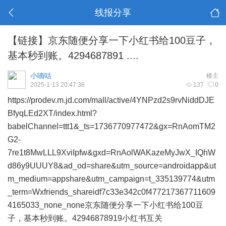
线报分享
【链接】京东随便分享一下小红书给100豆子，
基本秒到账。4294687891 ....
小嘀咕
楼主
2025-1-13 20:47:36
137
0
https://prodev.m.jd.com/mall/active/4YNPzd2s9rvNiddDJE
BfyqLEd2XT/index.html?
babelChannel=ttt1&_ts=1736770977472&gx=RnAomTM2
G2-
7re1t8MwLLL9XviIpfw&gxd=RnAolWAKazeMyJwX_IQhW
d86y9UUUY8&ad_od=share&utm_source=androidapp&ut
m_medium=appshare&utm_campaign=t_335139774&utm
_term=Wxfriends_shareidf7c33e342c0f477217367711609
4165033_none_none
京东随便分享一下小红书给100豆
子，基本秒到账。42946878919小红书互关