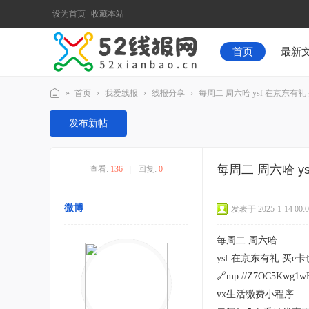
设为首页
收藏本站
首页
最新
»
首页
›
我爱线报
›
线报分享
›
每周二 周六哈 ysf 在京东有礼 买e卡
52
发布新帖
线
报
每周二 周六哈 ysf
查看:
136
|
回复:
0
网
微博
发表于 2025-1-14 00:0
每周二 周六哈
ysf 在京东有礼 买e卡
🔗mp://Z7OC5Kwg1w
vx生活缴费小程序