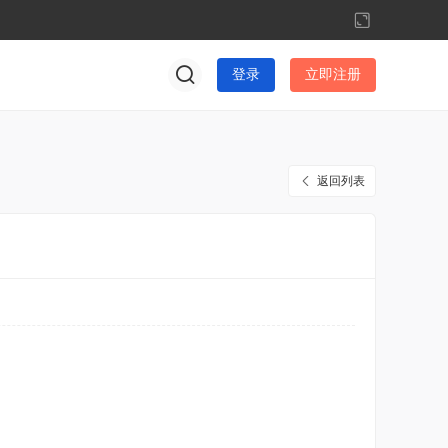
切
换
到
登录
立即注册
宽
版
返回列表