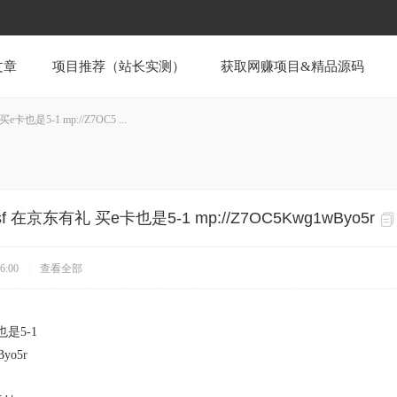
文章
项目推荐（站长实测）
获取网赚项目&精品源码
也是5-1 mp://Z7OC5 ...
 在京东有礼 买e卡也是5-1 mp://Z7OC5Kwg1wByo5r
6:00
|
查看全部
也是5-1
Byo5r