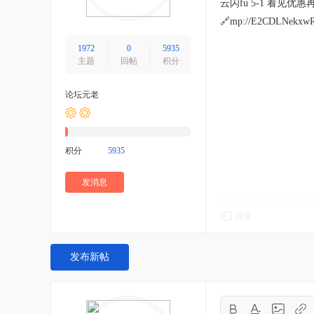
云闪fu 5-1 看见优惠
🔗mp://E2CDLNekxw
1972
0
5935
主题
回帖
积分
论坛元老
积分
5935
发消息
回复
发布新帖