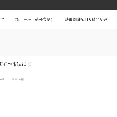
文章
项目推荐（站长实测）
获取网赚项目&精品源码
首页虹包雨试试
4:00
|
查看全部