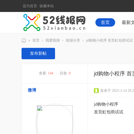
设为首页
收藏本站
首页
最新
»
首页
›
我爱线报
›
线报分享
›
jd购物小程序 首页虹包雨试试
52
发布新帖
线
报
jd购物小程序 
查看:
144
|
回复:
0
网
微博
发表于 2025-1-14 20:2
jd购物小程序
首页虹包雨试试