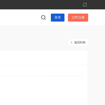
切
换
到
登录
立即注册
宽
版
返回列表