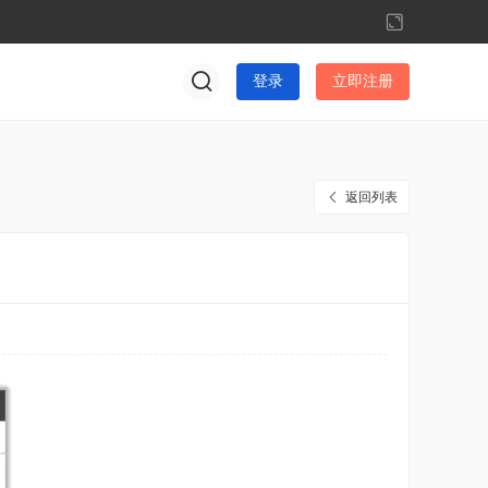
切
换
到
登录
立即注册
宽
版
返回列表