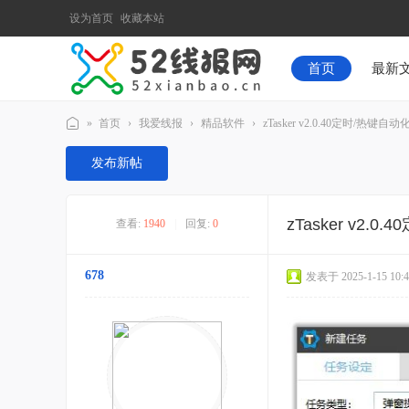
设为首页
收藏本站
首页
最新
»
首页
›
我爱线报
›
精品软件
›
zTasker v2.0.40定时/热键
52
发布新帖
线
报
zTasker v2
查看:
1940
|
回复:
0
网
678
发表于 2025-1-15 10:4