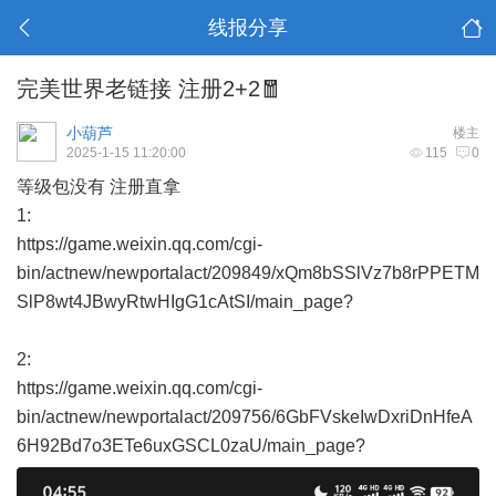
线报分享
完美世界老链接 注册2+2🧧
小葫芦
楼主
2025-1-15 11:20:00
115
0
等级包没有 注册直拿
1:
https://game.weixin.qq.com/cgi-
bin/actnew/newportalact/209849/xQm8bSSlVz7b8rPPETM
SlP8wt4JBwyRtwHIgG1cAtSI/main_page?
2:
https://game.weixin.qq.com/cgi-
bin/actnew/newportalact/209756/6GbFVskeIwDxriDnHfeA
6H92Bd7o3ETe6uxGSCL0zaU/main_page?