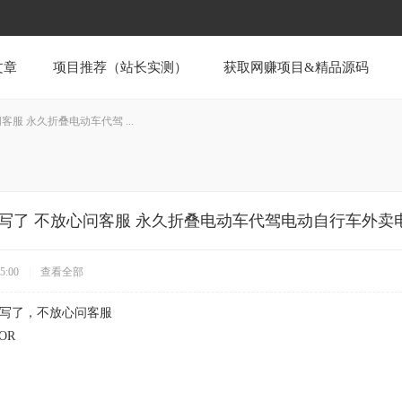
文章
项目推荐（站长实测）
获取网赚项目&精品源码
服 永久折叠电动车代驾 ...
就写了 不放心问客服 永久折叠电动车代驾电动自行车外卖
5:00
|
查看全部
就写了，不放心问客服
uOR