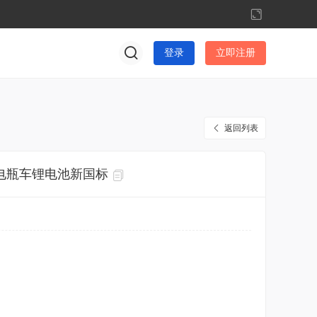
切
换
到
登录
立即注册
宽
版
返回列表
电瓶车锂电池新国标