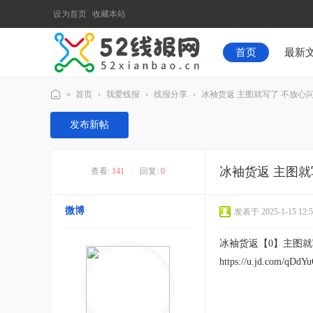
设为首页
收藏本站
首页
最新
»
首页
›
我爱线报
›
线报分享
›
冰袖货返 主图就写了 不放心问客
52
发布新帖
线
报
冰袖货返 主图
查看:
141
|
回复:
0
网
微博
发表于 2025-1-15 12:5
冰袖货返【0】主图
https://u.jd.com/qDdY