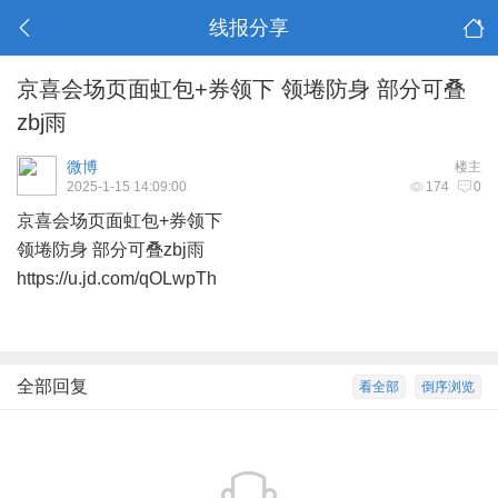
线报分享
京喜会场页面虹包+券领下 领埢防身 部分可叠
zbj雨
微博
楼主
2025-1-15 14:09:00
174
0
京喜会场页面虹包+券领下
领埢防身 部分可叠zbj雨
https://u.jd.com/qOLwpTh
全部回复
看全部
倒序浏览