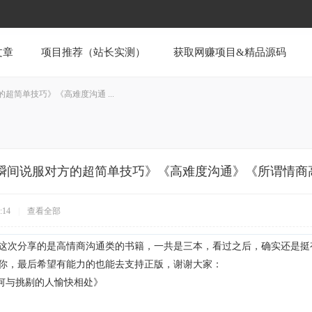
文章
项目推荐（站长实测）
获取网赚项目&精品源码
超简单技巧》《高难度沟通 ...
瞬间说服对方的超简单技巧》《高难度沟通》《所谓情商
:14
|
查看全部
这次分享的是高情商沟通类的书籍，一共是三本，看过之后，确实还是挺
你，最后希望有能力的也能去支持正版，谢谢大家：
如何与挑剔的人愉快相处》