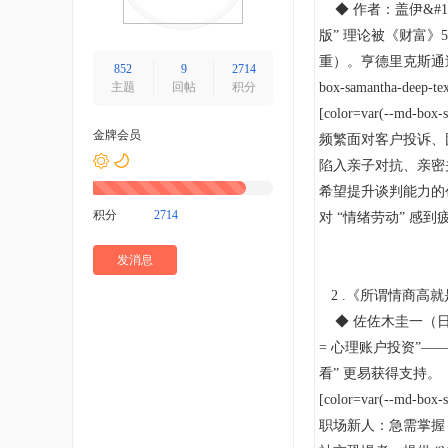
◆ 作者：盖伊&#1
版” 理论被《财富》
重）。亨德里克斯通过
852
9
2714
主题
回帖
积分
box-samantha-deep-tex
[color=var(--md-box
金牌会员
频繁面对客户投诉、
陷入亲子对抗、亲密
希望提升谈判能力的创
积分
2714
对 “情绪劳动” 感
发消息
2 .《所谓情商高
◆ 佐佐木圭一（日
= 心理账户投资”—
看” 更易获得支持。
[color=var(--md-box
职场新人：急需掌握 “