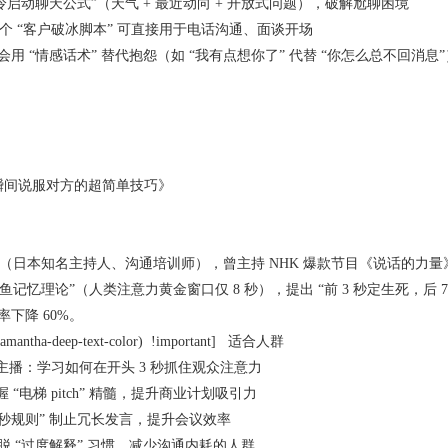
冷启动聊天公式”（天气 + 最近动向 + 开放式问题），破解尬聊困境
0 个 “客户破冰脚本” 可直接用于电话沟通、面谈开场
用 “情感话术” 替代抱怨（如 “我有点想你了” 代替 “你怎么总不回消息”
：瞬间说服对方的超简单技巧》
日本知名主持人、沟通培训师），曾主持 NHK 爆款节目《说话的力量》，
鱼记忆理论”（人类注意力黄金窗口仅 8 秒），提出 “前 3 秒定生死，后 
下降 60%。
-samantha-deep-text-color) !important] 适合人群
播主播：学习如何在开头 3 秒抓住观众注意力
 “电梯 pitch” 精髓，提升商业计划吸引力
0 秒规则” 制止冗长发言，提升会议效率
 “过度解释” 习惯，减少沟通内耗的人群