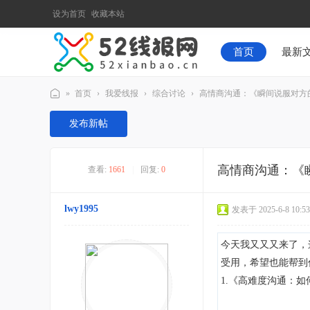
设为首页
收藏本站
首页
最新
»
首页
›
我爱线报
›
综合讨论
›
高情商沟通：《瞬间说服对方的
52
发布新帖
线
报
高情商沟通：《
查看:
1661
|
回复:
0
网
lwy1995
发表于 2025-6-8 10:53
今天我又又又来了，
受用，希望也能帮到
1.《高难度沟通：