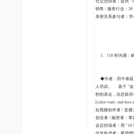
社交恐惧者：提供 “
销售 / 服务行业：3
亲密关系参与者：学会
3..《10 秒沟通
◆作者：田中泰延（
人培训。 基于 “金
秒的表达，信息留存率
[color=var(--md-box
短视频创作者 / 直
创业者 / 融资者：掌握
会议控场者：用 “1
信息焦虑者：希望摆脱