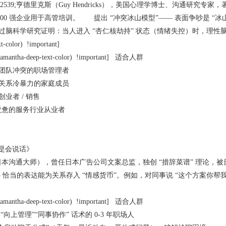
2539;亨德里克斯（Guy Hendricks），美国心理学博士、沟通研究
500 强企业用于高管培训。 提出 “冲突冰山模型”—— 表面争吵是 
脑科学研究证明：当人进入 “杏仁核劫持” 状态（情绪失控）时，理性脑会暂停工
t-color) !important]
-samantha-deep-text-color) !important] 适合人群
团队冲突的职场管理者
关系冷暴力的家庭成员
业者 / 销售
到疲惫的服务行业从业者
就是会说话》
本沟通大师），曾任日本广告公司文案总监，独创 “措辞菜谱” 理论，被日
— 恰当的表达能为关系存入 “情感货币”。例如，对同事说 “这个方案你帮
-samantha-deep-text-color) !important] 适合人群
向上管理”“同事协作” 话术的 0-3 年职场人