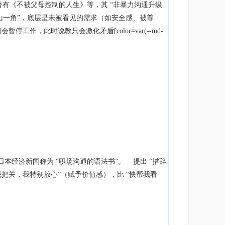
专家，著有《不被父母控制的人生》等，其 “非暴力沟通升级
“冰山一角”，底层是未被看见的需求（如安全感、被尊
作，此时说教只会激化矛盾[color=var(--md-
本经济新闻称为 “职场沟通的语法书”。 提出 “措辞
我把关，我特别放心”（赋予价值感），比 “快帮我看