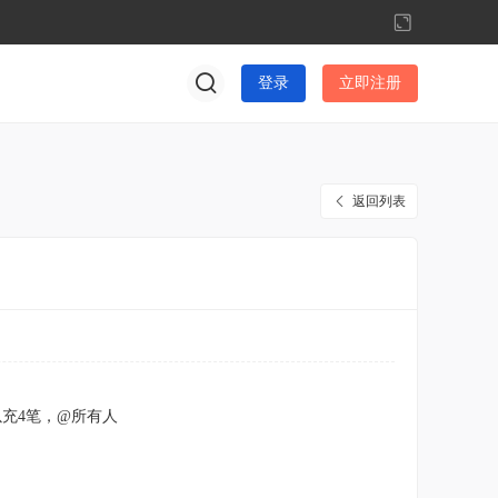
切
换
到
登录
立即注册
宽
版
返回列表
以充4笔，@所有人