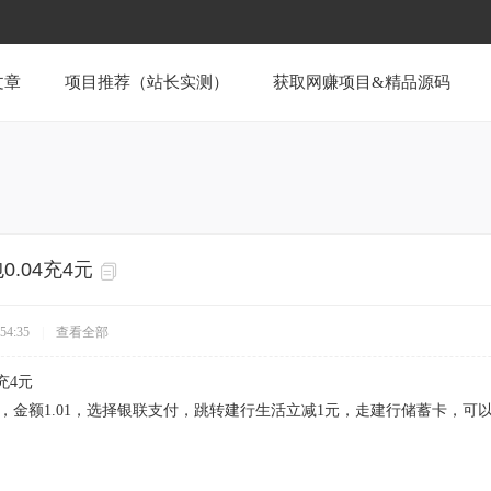
文章
项目推荐（站长实测）
获取网赚项目&精品源码
0.04充4元
54:35
|
查看全部
充4元
包，金额1.01，选择银联支付，跳转建行生活立减1元，走建行储蓄卡，可