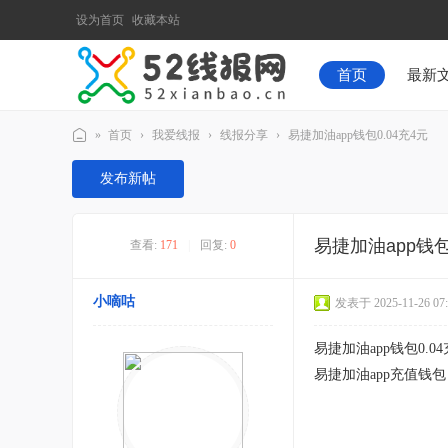
设为首页
收藏本站
首页
最新
»
首页
›
我爱线报
›
线报分享
›
易捷加油app钱包0.04充4元
52
发布新帖
线
报
易捷加油app钱包
查看:
171
|
回复:
0
网
小嘀咕
发表于 2025-11-26 07:
易捷加油app钱包0.04
易捷加油app充值钱