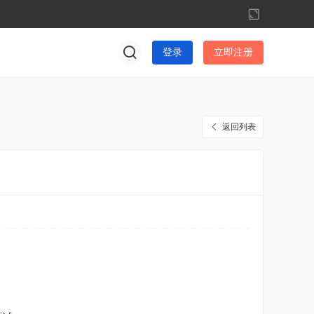
切
换
到
登录
立即注册
宽
版
返回列表