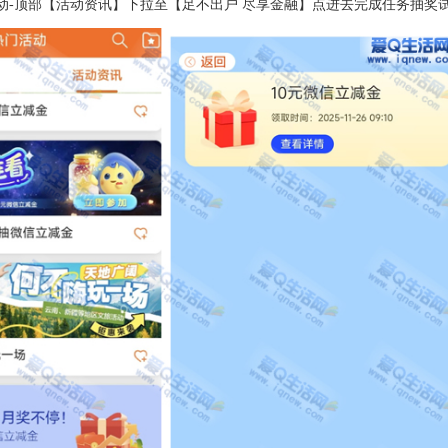
活动-顶部【活动资讯】下拉至【足不出户 尽享金融】点进去完成任务抽奖