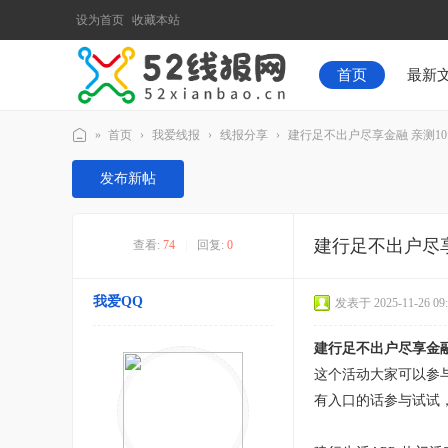
设为首页
收藏本站
首页
最新
»
首页
›
我爱线报
›
线报分享
›
建行足不出户尽享金融 亲测1
52
发布新帖
线
报
建行足不出户尽享
查看:
74
|
回复:
0
网
我爱QQ
发表于 2025-11-26 09:
建行足不出户尽享金融
这个活动大家可以参
有入口的话参与试试，