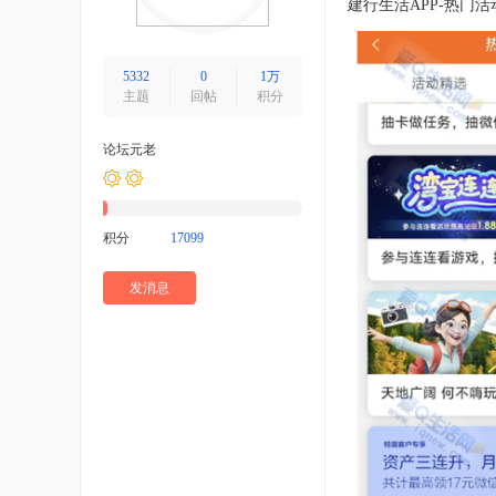
建行生活APP-热门
5332
0
1万
主题
回帖
积分
论坛元老
积分
17099
发消息