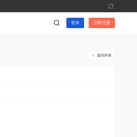
切
换
到
登录
立即注册
宽
版
返回列表