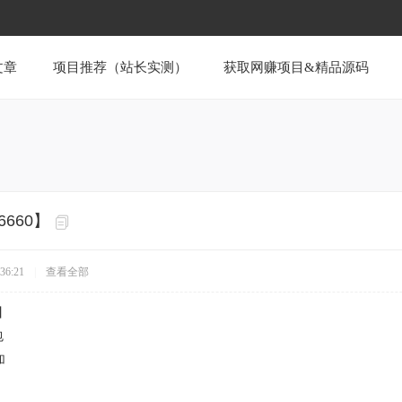
文章
项目推荐（站长实测）
获取网赚项目&精品源码
660】
36:21
|
查看全部
】
包
加