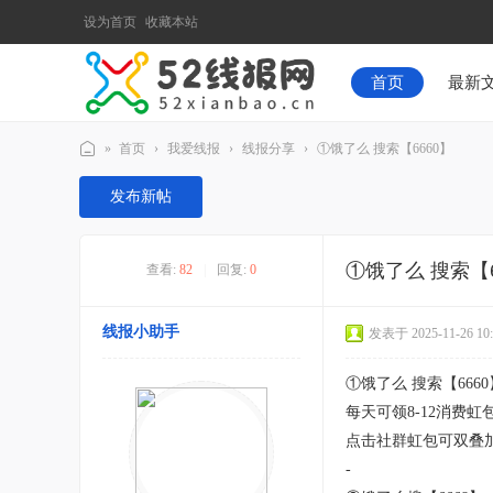
设为首页
收藏本站
首页
最新
»
首页
›
我爱线报
›
线报分享
›
①饿了么 搜索【6660】
52
发布新帖
线
报
①饿了么 搜索【6
查看:
82
|
回复:
0
网
线报小助手
发表于 2025-11-26 10:
①饿了么 搜索【6660
每天可领8-12消费虹
点击社群虹包可双叠
-