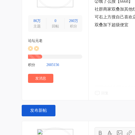
②饿了么搜【6668】
社群商家双叠加其他
可右上方搜自己喜欢
86万
0
260万
双叠加下超级便宜
主题
回帖
积分
论坛元老
积分
2605156
发消息
回复
发布新帖