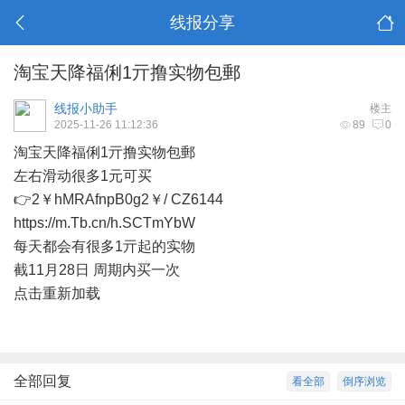
线报分享
淘宝天降福俐1亓撸实物包郵
线报小助手
楼主
2025-11-26 11:12:36
89
0
淘宝天降福俐1亓撸实物包郵
左右滑动很多1元可买
👉2￥hMRAfnpB0g2￥/ CZ6144
https://m.Tb.cn/h.SCTmYbW
每天都会有很多1亓起的实物
截11月28日 周期内买一次
点击重新加载
全部回复
看全部
倒序浏览