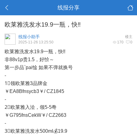
线报分享
欧莱雅洗发水19.9一瓶，快‼️
线报小助手
楼主
2025-11-26 13:25:50
170
0
欧莱雅洗发水19.9一瓶，快‼️
非88v1p贵1.5，好忦～
第一步品`pai惍 如果不弹就换号
-
1⃣领欧莱雅3品牌金
￥EA8Bfnsycb3￥/ CZ1845
-
2⃣欧莱雅入浍，领5-5弮
￥G795fnsCekW￥/ CZ2663
-
3⃣欧莱雅洗发水500ml💰19.9