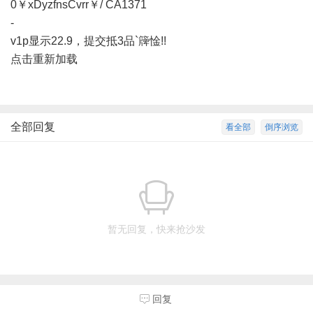
0￥xDyzfnsCvrr￥/ CA1371
-
v1p显示22.9，提交抵3品`簰惍!!
点击重新加载
全部回复
看全部
倒序浏览
暂无回复，快来抢沙发
回复