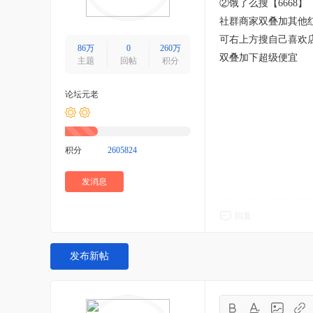
②饿了么搜【6668】
社群商家双叠加其他
可右上方搜自己喜欢
86万
0
260万
双叠加下超级便宜
主题
回帖
积分
论坛元老
积分
2605824
发消息
回复
发布新帖