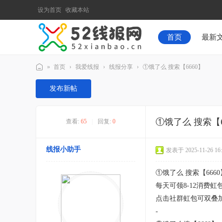
设为首页
收藏本站
首页
最新
»
首页
›
我爱线报
›
线报分享
›
①饿了么 搜索【6660】
52
发布新帖
线
报
①饿了么 搜索【6
查看:
65
|
回复:
0
网
线报小助手
发表于 2025-11-26 16:
①饿了么 搜索【6660
每天可领8-12消费虹
点击社群虹包可双叠
-