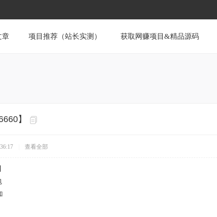
文章
项目推荐（站长实测）
获取网赚项目&精品源码
660】
36:17
|
查看全部
】
包
加