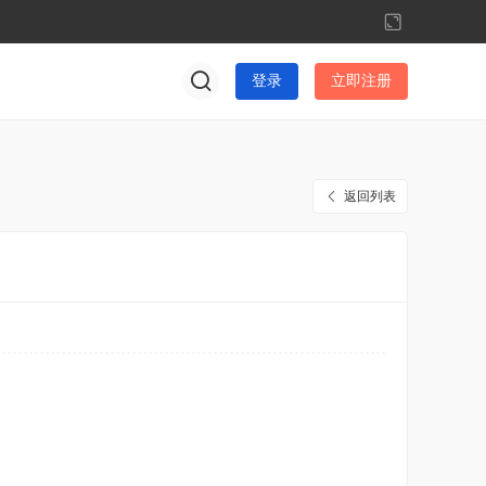
切
换
到
登录
立即注册
宽
版
返回列表