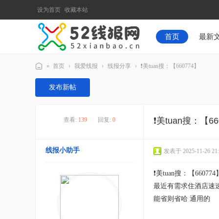
设为首页
收藏本站
首页
最新
»
首页
›
我爱线报
›
线报分享
›
❗美tuan搜：【660774】
52
发布新帖
线
报
❗美tuan搜：【66
查看:
139
|
回复:
0
网
线报小助手
发表于 2025-11-26 21:
❗美tuan搜：【660774
最近有需求住酒店速
能省则省哈 通用的