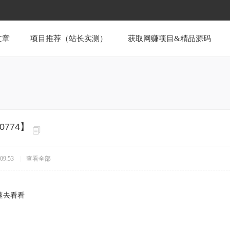
文章
项目推荐（站长实测）
获取网赚项目&精品源码
0774】
09:53
|
查看全部
】
速去看看