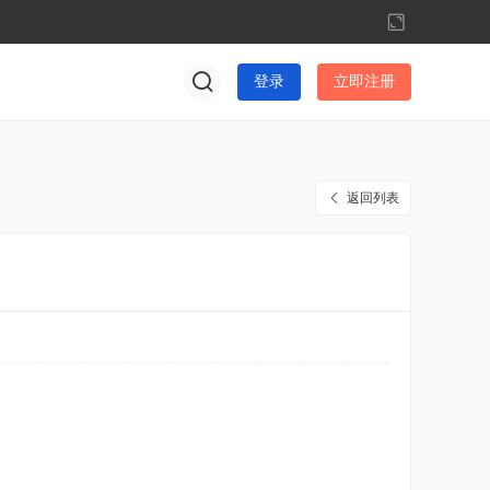
切
换
到
登录
立即注册
宽
版
返回列表