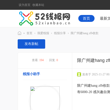
设为首页
收藏本站
首页
最新
»
首页
›
我爱线报
›
线报分享
›
限广州建hang zfb收歀
52
发布新帖
线
报
限广州建hang z
查看:
194
|
回复:
0
网
线报小助手
发表于 2025-11-27 00:
限广州建hang zfb收歀
有6000-20 感兴趣自