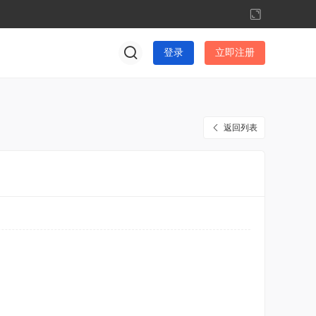
切
换
到
登录
立即注册
宽
版
返回列表