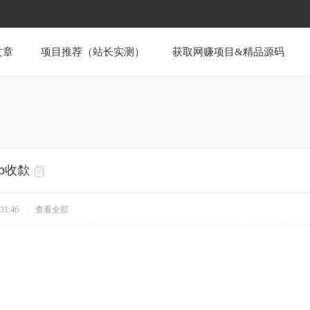
文章
项目推荐（站长实测）
获取网赚项目&精品源码
fb收歀
31:46
|
查看全部
测