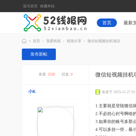
设为首页
收藏本站
首页
最新
»
首页
›
我爱线报
›
线报分享
›
微信短视频挂机项目
52
发布新帖
线
报
微信短视频挂机
查看:
2539
|
回复:
0
网
小K
发表于 2025-11-27 01:
1.主要就是登陆微信
2.不必担心封号啊啥
3.如果你的账号多那
4.可以多挂一些，最