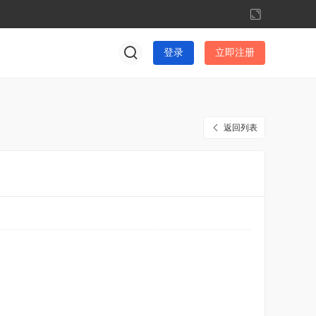
切
换
到
登录
立即注册
宽
版
返回列表