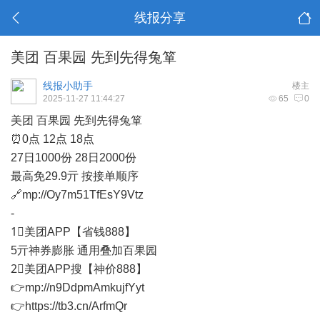
线报分享
美团 百果园 先到先得兔箪
线报小助手
楼主
2025-11-27 11:44:27
65
0
美团 百果园 先到先得兔箪
⏰0点 12点 18点
27日1000份 28日2000份
最高免29.9亓 按接单顺序
🔗mp://Oy7m51TfEsY9Vtz
-
1⃣️美团APP【省钱888】
5亓神券膨胀 通用叠加百果园
2⃣️美团APP搜【神价888】
👉mp://n9DdpmAmkujfYyt
👉https://tb3.cn/ArfmQr