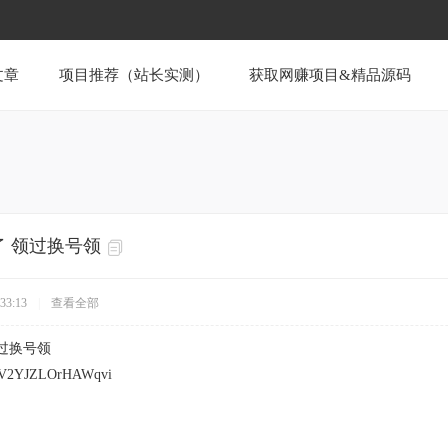
文章
项目推荐（站长实测）
获取网赚项目&精品源码
补了 领过换号领
33:13
|
查看全部
领过换号领
2YJZLOrHAWqvi