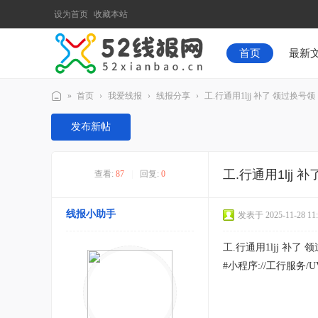
设为首页
收藏本站
首页
最新
»
首页
›
我爱线报
›
线报分享
›
工.行通用1ljj 补了 领过换号领
52
发布新帖
线
报
工.行通用1ljj 
查看:
87
|
回复:
0
网
线报小助手
发表于 2025-11-28 11:
工.行通用1ljj 补了 
#小程序://工行服务/UV