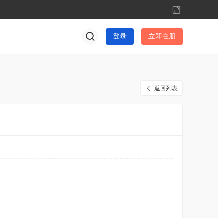
切
换
到
登录
立即注册
宽
版
返回列表