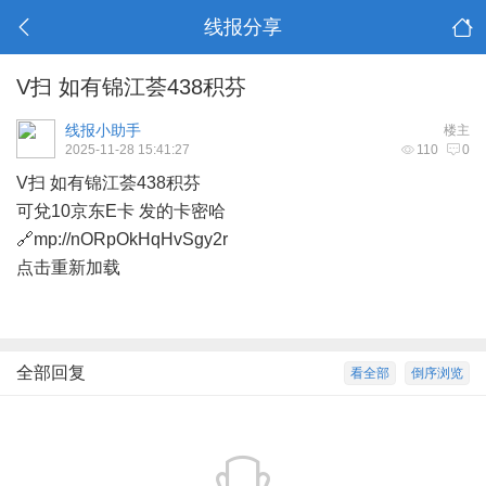
线报分享
V扫 如有锦江荟438积芬
线报小助手
楼主
2025-11-28 15:41:27
110
0
V扫 如有锦江荟438积芬
可兌10京东E卡 发的卡密哈
🔗mp://nORpOkHqHvSgy2r
点击重新加载
全部回复
看全部
倒序浏览