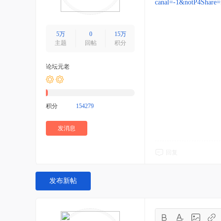
canal=-1&notP4Share=
5万
0
15万
主题
回帖
积分
论坛元老
积分
154279
发消息
回复
发布新帖