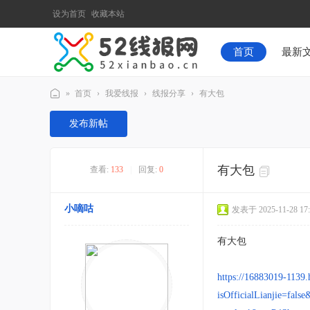
设为首页
收藏本站
首页
最新
»
首页
›
我爱线报
›
线报分享
›
有大包
52
发布新帖
线
报
有大包
查看:
133
|
回复:
0
网
小嘀咕
发表于 2025-11-28 17:
有大包
https://16883019-113
isOfficialLianjie=fa