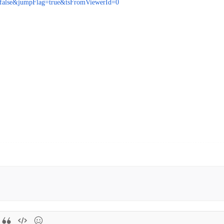
false&jumpFlag=true&tsFromViewerId=0