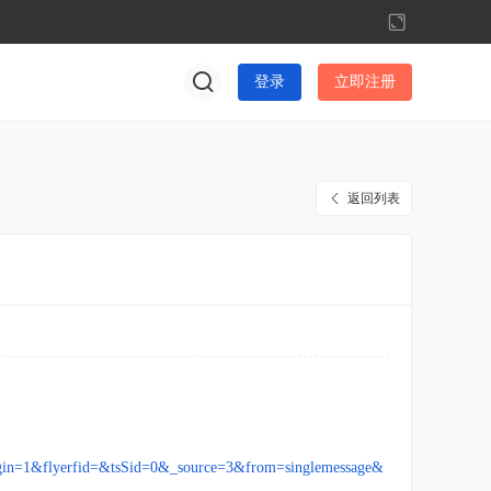
切
换
到
登录
立即注册
宽
版
返回列表
igin=1&flyerfid=&tsSid=0&_source=3&from=singlemessage&