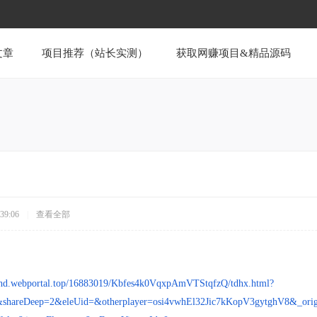
文章
项目推荐（站长实测）
获取网赚项目&精品源码
39:06
|
查看全部
9.hd.webportal.top/16883019/Kbfes4k0VqxpAmVTStqfzQ/tdhx.html?
lse&shareDeep=2&eleUid=&otherplayer=osi4vwhEl32Jic7kKopV3gytghV8&_or