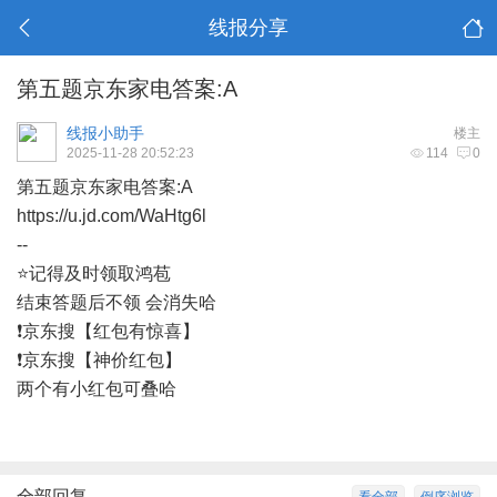
线报分享
第五题京东家电答案:A
线报小助手
楼主
2025-11-28 20:52:23
114
0
第五题京东家电答案:A
https://u.jd.com/WaHtg6l
--
⭐记得及时领取鸿苞
结束答题后不领 会消失哈
❗京东搜【红包有惊喜】
❗京东搜【神价红包】
两个有小红包可叠哈
全部回复