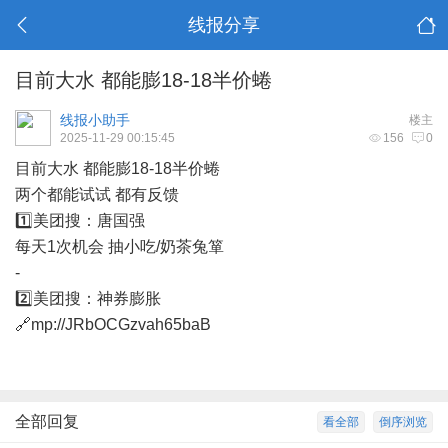
线报分享
目前大水 都能膨18-18半价蜷
线报小助手
楼主
2025-11-29 00:15:45
156
0
目前大水 都能膨18-18半价蜷
两个都能试试 都有反馈
1️⃣美团搜：唐国强
每天1次机会 抽小吃/奶茶兔箪
-
2️⃣美团搜：神券膨胀
🔗mp://JRbOCGzvah65baB
全部回复
看全部
倒序浏览